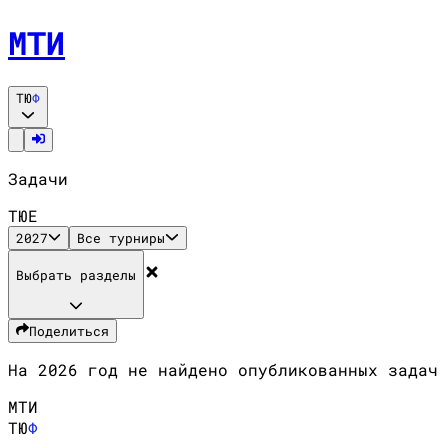
МТИ
ТЮ
Ф
Задачи
ТЮ
Е
2027
Все турниры
Выбрать разделы
Поделиться
На
2026
год не найдено опубликованных задач
МТИ
№
Название
ТЮ
Ф