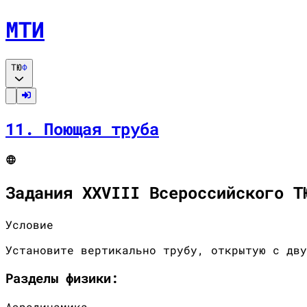
МТИ
ТЮ
Ф
11
.
Поющая труба
Задания XXVIII Всероссийского Т
Условие
Установите вертикально трубу, открытую с дву
Разделы
физики
:
Аэродинамика