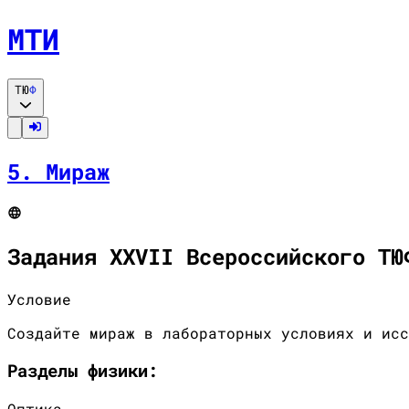
МТИ
ТЮ
Ф
5
.
Мираж
Задания XXVII Всероссийского ТЮ
Условие
Создайте мираж в лабораторных условиях и исс
Разделы
физики
:
Оптика