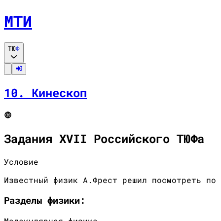
МТИ
ТЮ
Ф
10
.
Кинескоп
Задания XVII Российского ТЮФа
Условие
Известный физик А.Фрест решил посмотреть по 
Разделы
физики
:
Молекулярная физика